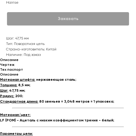
Hairise
Заказать
Шаг: 47,75 мм
Тип: Поворотная цепь
Страна-изготовитель: Китай
Наличие: Под заказ
Описание
Чертеж
Тех паспорт
Описание
Материал штифта:
нержавеющая сталь;
Толщина:
8,5 мм;
Шаг:
47,75 мм;
Радиус:
200;
Стандартная длина:
80 звеньев = 3,048 метров = 1 упаковка;
Материал/цвет:
LF (POM) - Ацеталь с низким коэффициентом трения - белый;
Параметры цепи: