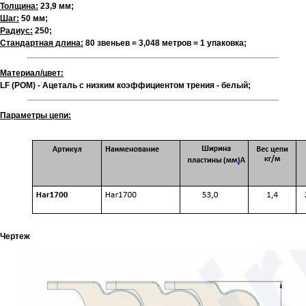
Толщина:
23,9 мм;
Шаг:
50 мм;
Радиус:
250;
Стандартная длина:
80 звеньев = 3,048 метров = 1 упаковка;
Материал/цвет:
LF (POM) - Ацеталь с низким коэффициентом трения - белый;
Параметры цепи:
Чертеж