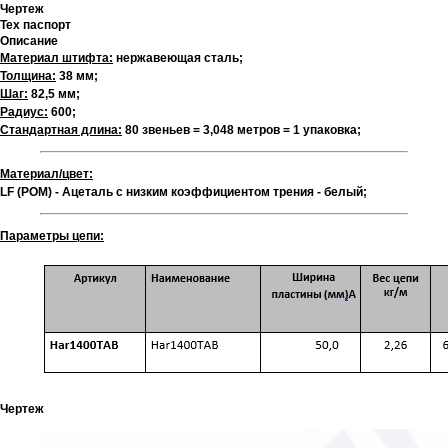
Чертеж
Тех паспорт
Описание
Материал штифта:
нержавеющая сталь;
Толщина:
38 мм;
Шаг:
82,5 мм;
Радиус:
600;
Стандартная длина:
80 звеньев = 3,048 метров = 1 упаковка;
Материал/цвет:
LF (POM) - Ацеталь с низким коэффициентом трения - белый;
Параметры цепи:
Чертеж