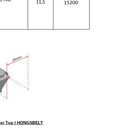
ler Top l HONGSBELT