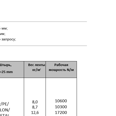
 мм;
мм;
 запросу;