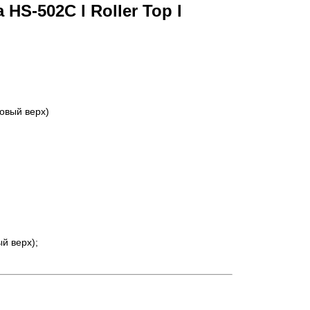
HS-502C l Roller Top l
ковый верх)
ый верх);