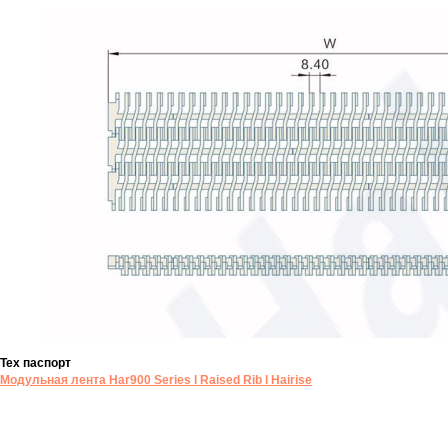
Тех паспорт
Модульная лента Har900 Series l Raised Rib l Hairise