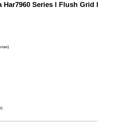
Har7960 Series l Flush Grid l
ытая)
);