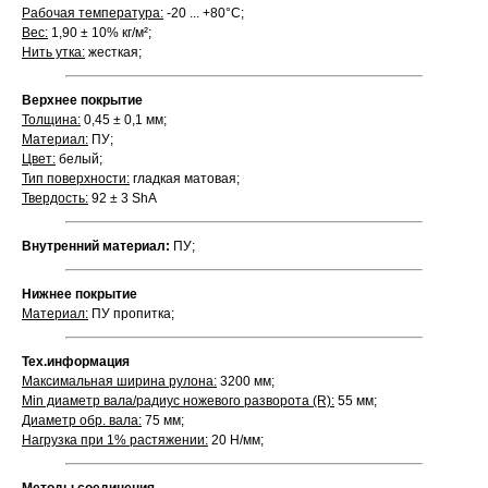
Рабочая температура:
-20 ... +80°С;
Вес:
1,90 ± 10% кг/м²;
Нить утка:
жесткая;
Верхнее покрытие
Толщина:
0,45 ± 0,1 мм;
Материал:
ПУ;
Цвет:
белый;
Тип поверхности:
гладкая матовая;
Твердость:
92 ± 3 ShA
Внутренний материал:
ПУ;
Нижнее покрытие
Материал:
ПУ пропитка;
Тех.информация
Максимальная ширина рулона:
3200 мм;
Min диаметр вала/радиус ножевого разворота (R):
55 мм;
Диаметр обр. вала:
75 мм;
Нагрузка при 1% растяжении:
20 Н/мм;