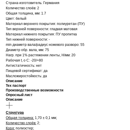
Страна-изготовитель: Германия
Количество слоёв: 2
Общая толщина, мм: 1.7
Цвет: белый
Материал верхнего покрытия: полиуретан (ПУ)
Тип верхней поверхности: гладкая матовая
Материал нижнего покрытия: ПУ пропитка
Тип нижней поверхности: -
min диаметр вала/радиус ножевого разворо: 55
Диаметр обр. вала, мм: 75
Нагр. при 1% растяжении ленты, Н/мм: 20
Рабочая t, о С: -20/+80
Антистатичность: нет
Пищевой сертификат: да
Масложиростойкость: да
Описание
Тех паспорт
Производственные возможности
Опросный лист
Описание
Структура
Общая толщина:
1,70 ± 0,1 мм;
Количество слоёв:
2;
Корд:
полиэстер;