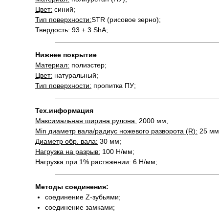
Цвет:
синий;
Тип поверхности:
STR (рисовое зерно);
Твердость:
93 ± 3 ShA;
Нижнее покрытие
Материал:
полиэстер;
Цвет:
натуральный;
Тип поверхности:
пропитка ПУ;
Тех.информация
Максимальная ширина рулона:
2000 мм;
Min диаметр вала/радиус ножевого разворота (R):
25 мм
Диаметр обр. вала:
30 мм;
Нагрузка на разрыв:
100 Н/мм;
Нагрузка при 1% растяжении:
6 Н/мм;
Методы соединения:
соединение Z-зубьями;
соединение замками;