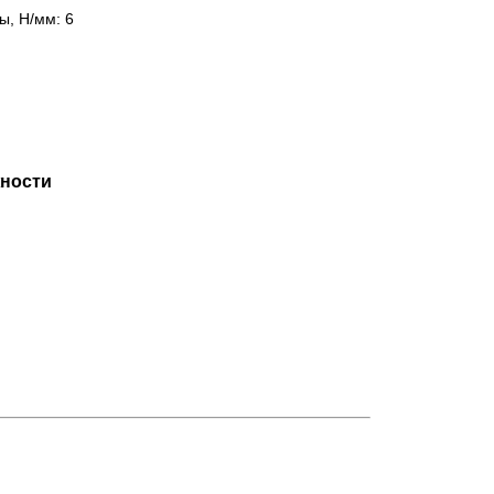
ы, Н/мм: 6
ности