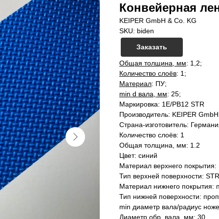
Конвейерная лен
KEIPER GmbH & Co. KG
SKU:
biden
Заказать
Общая толщина, мм
: 1,2;
Количество слоёв
: 1;
Материал
: ПУ;
min d вала, мм
: 25;
Маркировка: 1E/PB12 STR
Производитель: KEIPER GmbH
Страна-изготовитель: Германи
Количество слоёв: 1
Общая толщина, мм: 1.2
Цвет: синий
Материал верхнего покрытия: 
Тип верхней поверхности: STR
Материал нижнего покрытия: 
Тип нижней поверхности: проп
min диаметр вала/радиус ноже
Диаметр обр. вала, мм: 30