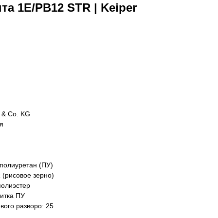
та 1E/PB12 STR | Keiper
 & Co. KG
я
полиуретан (ПУ)
 (рисовое зерно)
полиэстер
итка ПУ
вого разворо: 25