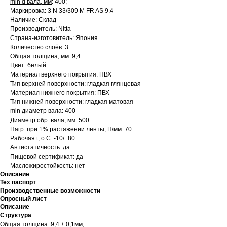
min d вала, мм
: 400;
Маркировка: 3 N 33/309 M FR AS 9.4
Наличие: Склад
Производитель: Nitta
Страна-изготовитель: Япония
Количество слоёв: 3
Общая толщина, мм: 9,4
Цвет: белый
Материал верхнего покрытия: ПВХ
Тип верхней поверхности: гладкая глянцевая
Материал нижнего покрытия: ПВХ
Тип нижней поверхности: гладкая матовая
min диаметр вала: 400
Диаметр обр. вала, мм: 500
Нагр. при 1% растяжении ленты, Н/мм: 70
Рабочая t, о С: -10/+80
Антистатичность: да
Пищевой сертификат: да
Масложиростойкость: нет
Описание
Тех паспорт
Производственные возможности
Опросный лист
Описание
Структура
Общая толщина:
9,4 ± 0,1мм;