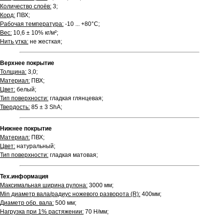
Количество слоёв:
3;
Корд:
ПВХ;
Рабочая температура:
-10 ... +80°С;
Вес:
10,6 ± 10% кг/м²;
Нить утка:
не жесткая;
Верхнее покрытие
Толщина:
3,0;
Материал:
ПВХ;
Цвет:
белый;
Тип поверхности:
гладкая глянцевая;
Твердость:
85 ± 3 ShA;
Нижнее покрытие
Материал:
ПВХ;
Цвет:
натуральный;
Тип поверхности:
гладкая матовая;
Тех.информация
Максимальная ширина рулона:
3000 мм;
Min диаметр вала/радиус ножевого разворота (R):
400мм;
Диаметр обр. вала:
500 мм;
Нагрузка при 1% растяжении:
70 Н/мм;