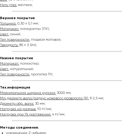
Нить утка:
жесткая;
Верхнее покрытие
Толщина:
0,30 ± 0,1 мм;
Материал:
полиуретан (ПУ);
Цвет:
синий;
Тип поверхности:
гладкая матовая;
Твердость:
85 ± 3 ShA;
Нижнее покрытие
Материал:
полиэстер;
Цвет:
натуральный;
Тип поверхности:
пропитка ПУ;
Тех.информация
Максимальная ширина рулона:
3000 мм;
Min диаметр вала/радиус ножевого разворота (R):
R 2,5 мм;
Диаметр обр. вала:
30 мм;
Нагрузка на разрыв:
70 Н/мм;
Нагрузка при 1% растяжении:
4 Н/мм;
Методы соединения:
соединение Z-зубьями;