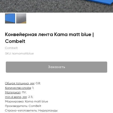
Конвейерная лента Kama matt blue |
Combelt
Combelt
SKU:
kamamattblue
Заказать
Общая толщина, мм
: 0,8;
Количество слоёв
: 1;
Материал
: ПУ;
min d вала, мм
: 2.5;
Маркировка: Kama matt blue
Производитель: ComBelt
Страна-изготовитель: Нидерланды