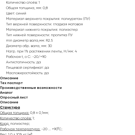
Количество слоёв: 1
Общая толщина, мм: 0,8
Цвет: синий
Материал верхнего покрытия: полиуретан (ПУ)
Тип верхней поверхности: гладкая матовая
Материал нижнего покрытия: полиэстер
Тип нижней поверхности: пропитка ПУ
min диаметр вала,мм: R2.5
Диаметр обр. вала, мм: 30
Нагр. при 1% растяжении ленты, Н/мм: 4
Рабочая t, о С: -20/+90
Антистатичность: да
Пищевой сертификат: да
Масложиростойкость: да
Описание
Тех паспорт
Производственные возможности
Аналог
Опросный лист
Описание
Структура
Общая толщина:
0,8 ± 0,1мм;
Количество слоёв:
1;
Корд:
полиэстер;
Рабочая температура:
-20 ... +90°С;
Вес:
1,0 ± 10% кг/м²;