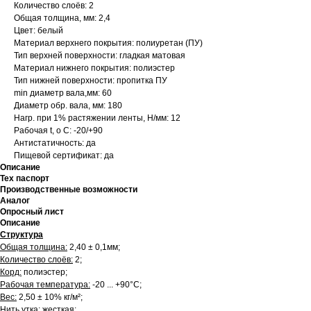
Количество слоёв: 2
Общая толщина, мм: 2,4
Цвет: белый
Материал верхнего покрытия: полиуретан (ПУ)
Тип верхней поверхности: гладкая матовая
Материал нижнего покрытия: полиэстер
Тип нижней поверхности: пропитка ПУ
min диаметр вала,мм: 60
Диаметр обр. вала, мм: 180
Нагр. при 1% растяжении ленты, Н/мм: 12
Рабочая t, о С: -20/+90
Антистатичность: да
Пищевой сертификат: да
Описание
Тех паспорт
Производственные возможности
Аналог
Опросный лист
Описание
Структура
Общая толщина:
2,40 ± 0,1мм;
Количество слоёв:
2;
Корд:
полиэстер;
Рабочая температура:
-20 ... +90°С;
Вес:
2,50 ± 10% кг/м²;
Нить утка:
жесткая;