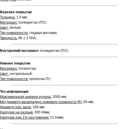
Верхнее покрытие
Толщина:
1,0 мм;
Материал:
полиуретан (ПУ);
Цвет:
белый;
Тип поверхности:
гладкая матовая;
Твердость:
86 ± 3 ShA;
Внутренний материал:
полиуретан (ПУ);
Нижнее покрытие
Материал:
полиэстер;
Цвет:
натуральный;
Тип поверхности:
пропитка ПУ;
Тех.информация
Максимальная ширина рулона:
2000 мм;
Min диаметр вала/радиус ножевого разворота (R):
60 мм;
Диаметр обр. вала:
180 мм;
Нагрузка на разрыв:
200 Н/мм;
Нагрузка при 1% растяжении:
12 Н/мм;