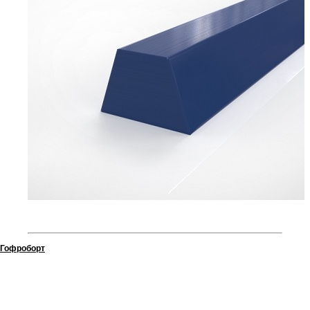
Гофроборт