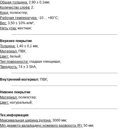
Общая толщина:
2,90 ± 0,1мм;
Количество слоёв:
2;
Корд:
полиэстер;
Рабочая температура:
-10 ... +80°С;
Вес:
3,50 ± 10% кг/м²;
Нить утка:
жесткая;
Верхнее покрытие
Толщина:
1,40 ± 0,1 мм;
Материал:
ПВХ;
Цвет:
белый;
Тип поверхности:
гладкая глянцевая;
Твердость:
74 ± 3 ShA;
Внутренний материал:
ПВХ;
Нижнее покрытие
Материал:
полиэстер;
Цвет:
натуральный;
Тех.информация
Максимальная ширина рулона:
3000 мм;
Min диаметр вала/радиус ножевого разворота (R):
50 мм;