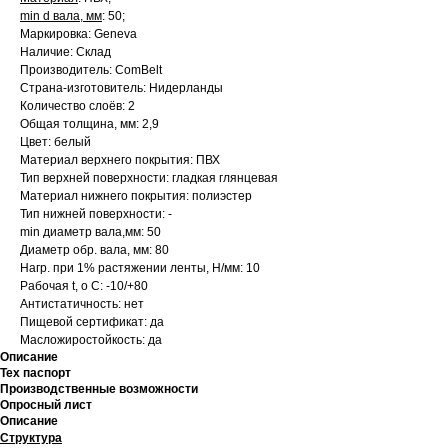
min d вала, мм
: 50;
Маркировка: Geneva
Наличие: Склад
Производитель: ComBelt
Страна-изготовитель: Нидерланды
Количество слоёв: 2
Общая толщина, мм: 2,9
Цвет: белый
Материал верхнего покрытия: ПВХ
Тип верхней поверхности: гладкая глянцевая
Материал нижнего покрытия: полиэстер
Тип нижней поверхности: -
min диаметр вала,мм: 50
Диаметр обр. вала, мм: 80
Нагр. при 1% растяжении ленты, Н/мм: 10
Рабочая t, о С: -10/+80
Антистатичность: нет
Пищевой сертификат: да
Масложиростойкость: да
Описание
Тех паспорт
Производственные возможности
Опросный лист
Описание
Структура