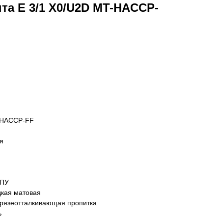
та E 3/1 X0/U2D MT-HACCP-
T-HACCP-FF
я
 ПУ
дкая матовая
грязеотталкивающая пропитка
ь