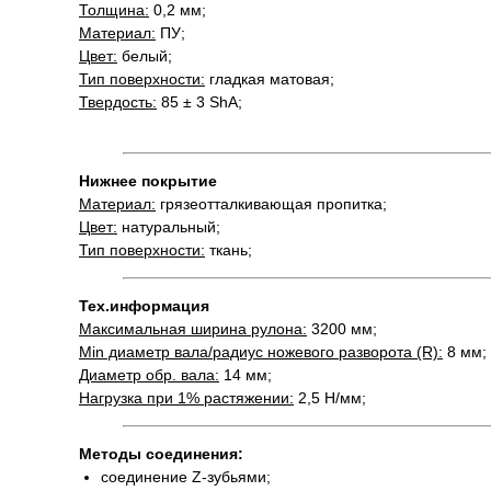
Толщина:
0,2 мм;
Материал:
ПУ;
Цвет:
белый;
Тип поверхности:
гладкая матовая;
Твердость:
85 ± 3 ShA;
Нижнее покрытие
Материал:
грязеотталкивающая пропитка;
Цвет:
натуральный;
Тип поверхности:
ткань;
Тех.информация
Максимальная ширина рулона:
3200 мм;
Min диаметр вала/радиус ножевого разворота (R):
8 мм;
Диаметр обр. вала:
14 мм;
Нагрузка при 1% растяжении:
2,5 Н/мм;
Методы соединения:
соединение Z-зубьями;