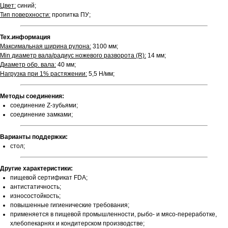
Цвет:
синий;
Тип поверхности:
пропитка ПУ;
Тех.информация
Максимальная ширина рулона:
3100 мм;
Min диаметр вала/радиус ножевого разворота (R):
14 мм;
Диаметр обр. вала:
40 мм;
Нагрузка при 1% растяжении:
5,5 Н/мм;
Методы соединения:
соединение Z-зубьями;
соединение замками;
Варианты поддержки:
стол;
Другие характеристики:
пищевой сертификат FDA;
антистатичность;
износостойкость;
повышенные гигиенические требования;
применяется в пищевой промышленности, рыбо- и мясо-переработке,
хлебопекарнях и кондитерском производстве;