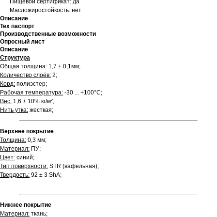
Пищевой сертификат: да
Масложиростойкость: нет
Описание
Тех паспорт
Производственные возможности
Опросный лист
Описание
Структура
Общая толщина:
1,7 ± 0,1мм;
Количество слоёв:
2;
Корд:
полиэстер;
Рабочая температура:
-30 ... +100°С;
Вес:
1,6 ± 10% кг/м²;
Нить утка:
жесткая;
Верхнее покрытие
Толщина:
0,3 мм;
Материал:
ПУ;
Цвет:
синий;
Тип поверхности:
STR (вафельная);
Твердость:
92 ± 3 ShA;
Нижнее покрытие
Материал:
ткань;