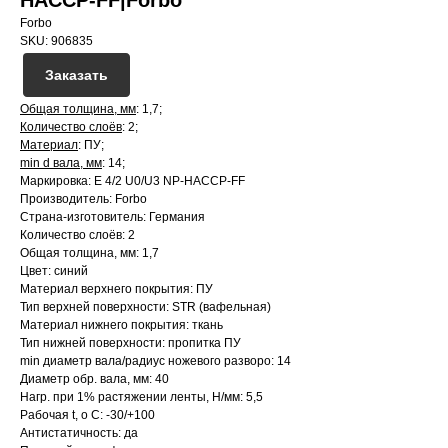
HACCP-FF|Forbo
Forbo
SKU:
906835
Заказать
Общая толщина, мм
: 1,7;
Количество слоёв
: 2;
Материал
: ПУ;
min d вала, мм
: 14;
Маркировка: E 4/2 U0/U3 NP-HACCP-FF
Производитель: Forbo
Страна-изготовитель: Германия
Количество слоёв: 2
Общая толщина, мм: 1,7
Цвет: синий
Материал верхнего покрытия: ПУ
Тип верхней поверхности: STR (вафельная)
Материал нижнего покрытия: ткань
Тип нижней поверхности: пропитка ПУ
min диаметр вала/радиус ножевого разворо: 14
Диаметр обр. вала, мм: 40
Нагр. при 1% растяжении ленты, Н/мм: 5,5
Рабочая t, о С: -30/+100
Антистатичность: да