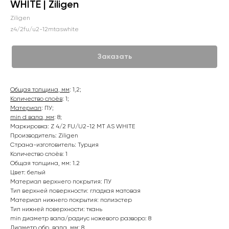
WHITE | Ziligen
Ziligen
z4/2fu/u2-12mtaswhite
Заказать
Общая толщина, мм
: 1,2;
Количество слоёв
: 1;
Материал
: ПУ;
min d вала, мм
: 8;
Маркировка: Z 4/2 FU/U2-12 MT AS WHITE
Производитель: Ziligen
Страна-изготовитель: Турция
Количество слоёв: 1
Общая толщина, мм: 1.2
Цвет: белый
Материал верхнего покрытия: ПУ
Тип верхней поверхности: гладкая матовая
Материал нижнего покрытия: полиэстер
Тип нижней поверхности: ткань
min диаметр вала/радиус ножевого разворо: 8
Диаметр обр. вала, мм: 8