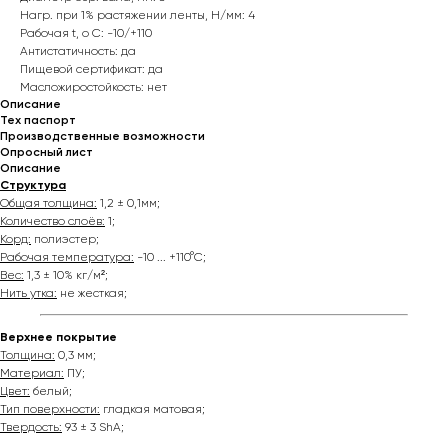
Нагр. при 1% растяжении ленты, Н/мм: 4
Рабочая t, о С: -10/+110
Антистатичность: да
Пищевой сертификат: да
Масложиростойкость: нет
Описание
Тех паспорт
Производственные возможности
Опросный лист
Описание
Структура
Общая толщина:
1,2 ± 0,1мм;
Количество слоёв:
1;
Корд:
полиэстер;
Рабочая температура:
-10 ... +110°С;
Вес:
1,3 ± 10% кг/м²;
Нить утка:
не жесткая;
Верхнее покрытие
Толщина:
0,3 мм;
Материал:
ПУ;
Цвет:
белый;
Тип поверхности:
гладкая матовая;
Твердость:
93 ± 3 ShA;