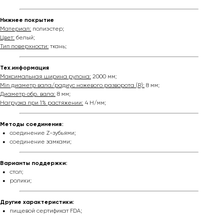
Нижнее покрытие
Материал:
полиэстер;
Цвет:
белый;
Тип поверхности:
ткань;
Тех.информация
Максимальная ширина рулона:
2000 мм;
Min диаметр вала/радиус ножевого разворота (R):
8 мм;
Диаметр обр. вала:
8 мм;
Нагрузка при 1% растяжении:
4 Н/мм;
Методы соединения:
соединение Z-зубьями;
соединение замками;
Варианты поддержки:
стол;
ролики;
Другие характеристики:
пищевой сертификат FDA;