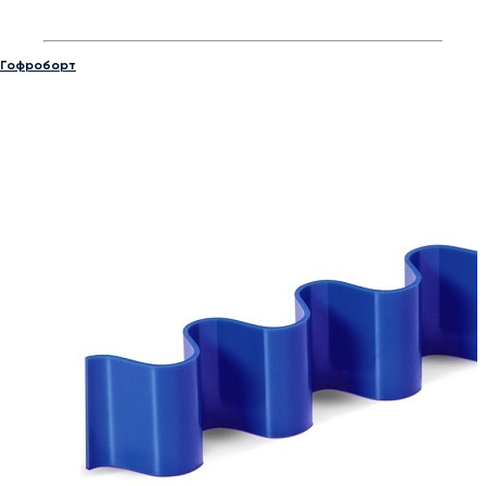
Гофроборт