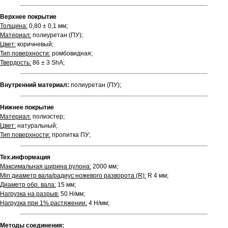
Верхнее покрытие
Толщина:
0,80 ± 0,1 мм;
Материал:
полиуретан (ПУ);
Цвет:
коричневый;
Тип поверхности:
ромбовидная;
Твердость:
86 ± 3 ShA;
Внутренний материал:
полиуретан (ПУ);
Нижнее покрытие
Материал:
полиэстер;
Цвет:
натуральный;
Тип поверхности:
пропитка ПУ;
Тех.информация
Максимальная ширина рулона:
2000 мм;
Min диаметр вала/радиус ножевого разворота (R):
R 4 мм;
Диаметр обр. вала:
15 мм;
Нагрузка на разрыв:
50 Н/мм;
Нагрузка при 1% растяжении:
4 Н/мм;
Методы соединения: