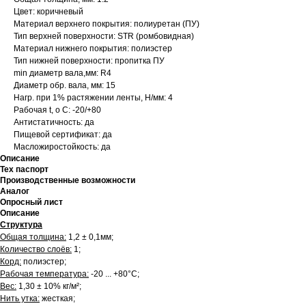
Цвет: коричневый
Материал верхнего покрытия: полиуретан (ПУ)
Тип верхней поверхности: STR (ромбовидная)
Материал нижнего покрытия: полиэстер
Тип нижней поверхности: пропитка ПУ
min диаметр вала,мм: R4
Диаметр обр. вала, мм: 15
Нагр. при 1% растяжении ленты, Н/мм: 4
Рабочая t, о С: -20/+80
Антистатичность: да
Пищевой сертификат: да
Масложиростойкость: да
Описание
Тех паспорт
Производственные возможности
Аналог
Опросный лист
Описание
Структура
Общая толщина:
1,2 ± 0,1мм;
Количество слоёв:
1;
Корд:
полиэстер;
Рабочая температура:
-20 ... +80°С;
Вес:
1,30 ± 10% кг/м²;
Нить утка:
жесткая;