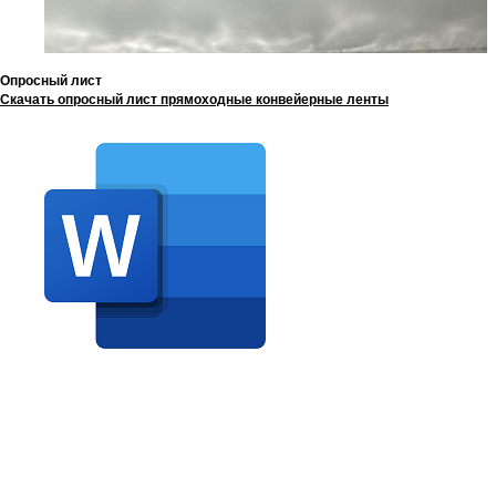
Опросный лист
Скачать опросный лист прямоходные конвейерные ленты