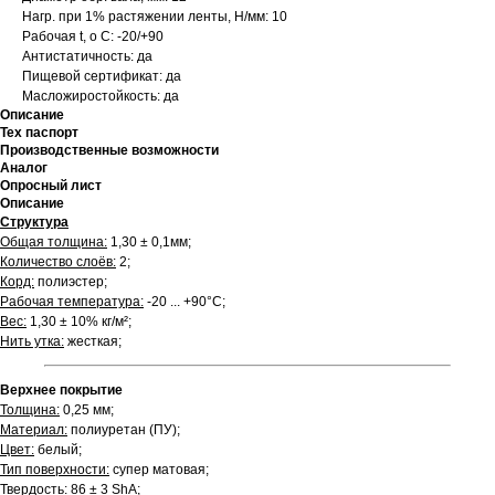
Нагр. при 1% растяжении ленты, Н/мм: 10
Рабочая t, о С: -20/+90
Антистатичность: да
Пищевой сертификат: да
Масложиростойкость: да
Описание
Тех паспорт
Производственные возможности
Аналог
Опросный лист
Описание
Структура
Общая толщина:
1,30 ± 0,1мм;
Количество слоёв:
2;
Корд:
полиэстер;
Рабочая температура:
-20 ... +90°С;
Вес:
1,30 ± 10% кг/м²;
Нить утка:
жесткая;
Верхнее покрытие
Толщина:
0,25 мм;
Материал:
полиуретан (ПУ);
Цвет:
белый;
Тип поверхности:
супер матовая;
Твердость:
86 ± 3 ShA;