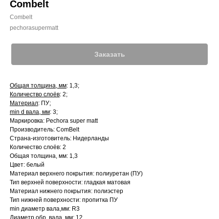
Combelt
Combelt
pechorasupermatt
Заказать
Общая толщина, мм
: 1,3;
Количество слоёв
: 2;
Материал
: ПУ;
min d вала, мм
: 3;
Маркировка: Pechora super matt
Производитель: ComBelt
Страна-изготовитель: Нидерланды
Количество слоёв: 2
Общая толщина, мм: 1,3
Цвет: белый
Материал верхнего покрытия: полиуретан (ПУ)
Тип верхней поверхности: гладкая матовая
Материал нижнего покрытия: полиэстер
Тип нижней поверхности: пропитка ПУ
min диаметр вала,мм: R3
Диаметр обр. вала, мм: 12