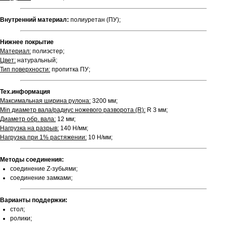
Внутренний материал:
полиуретан (ПУ);
Нижнее покрытие
Материал:
полиэстер;
Цвет:
натуральный;
Тип поверхности:
пропитка ПУ;
Тех.информация
Максимальная ширина рулона:
3200 мм;
Min диаметр вала/радиус ножевого разворота (R):
R 3 мм;
Диаметр обр. вала:
12 мм;
Нагрузка на разрыв:
140 Н/мм;
Нагрузка при 1% растяжении:
10 Н/мм;
Методы соединения:
соединение Z-зубьями;
соединение замками;
Варианты поддержки:
стол;
ролики;