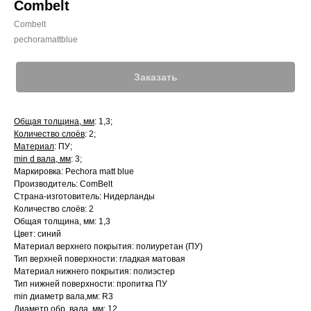
Combelt
Combelt
pechoramattblue
Заказать
Общая толщина, мм
: 1,3;
Количество слоёв
: 2;
Материал
: ПУ;
min d вала, мм
: 3;
Маркировка: Pechora matt blue
Производитель: ComBelt
Страна-изготовитель: Нидерланды
Количество слоёв: 2
Общая толщина, мм: 1,3
Цвет: синий
Материал верхнего покрытия: полиуретан (ПУ)
Тип верхней поверхности: гладкая матовая
Материал нижнего покрытия: полиэстер
Тип нижней поверхности: пропитка ПУ
min диаметр вала,мм: R3
Диаметр обр. вала, мм: 12