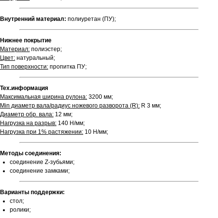
Внутренний материал:
полиуретан (ПУ);
Нижнее покрытие
Материал:
полиэстер;
Цвет:
натуральный;
Тип поверхности:
пропитка ПУ;
Тех.информация
Максимальная ширина рулона:
3200 мм;
Min диаметр вала/радиус ножевого разворота (R):
R 3 мм;
Диаметр обр. вала:
12 мм;
Нагрузка на разрыв:
140 Н/мм;
Нагрузка при 1% растяжении:
10 Н/мм;
Методы соединения:
соединение Z-зубьями;
соединение замками;
Варианты поддержки:
стол;
ролики;