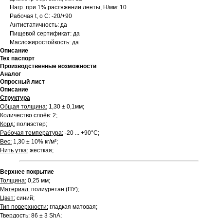
Нагр. при 1% растяжении ленты, Н/мм: 10
Рабочая t, о С: -20/+90
Антистатичность: да
Пищевой сертификат: да
Масложиростойкость: да
Описание
Тех паспорт
Производственные возможности
Аналог
Опросный лист
Описание
Структура
Общая толщина:
1,30 ± 0,1мм;
Количество слоёв:
2;
Корд:
полиэстер;
Рабочая температура:
-20 ... +90°С;
Вес:
1,30 ± 10% кг/м²;
Нить утка:
жесткая;
Верхнее покрытие
Толщина:
0,25 мм;
Материал:
полиуретан (ПУ);
Цвет:
синий;
Тип поверхности:
гладкая матовая;
Твердость:
86 ± 3 ShA;