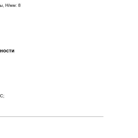
ы, Н/мм: 8
ности
°С;