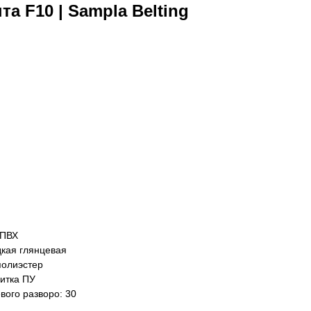
а F10 | Sampla Belting
 ПВХ
дкая глянцевая
полиэстер
итка ПУ
вого разворо: 30