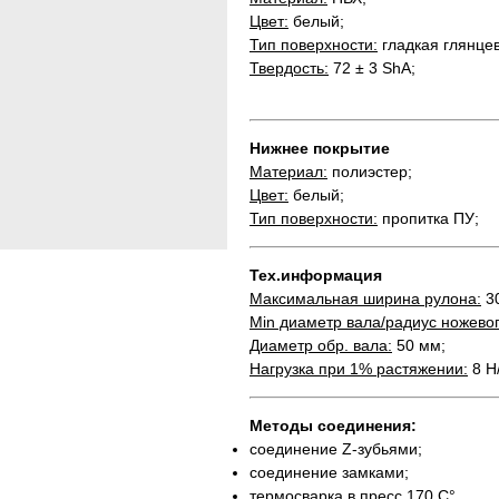
Цвет:
белый;
Тип поверхности:
гладкая глянце
Твердость:
72 ± 3 ShA;
Нижнее покрытие
Материал:
полиэстер;
Цвет:
белый;
Тип поверхности:
пропитка ПУ;
Тех.информация
Максимальная ширина рулона:
30
Min диаметр вала/радиус ножевог
Диаметр обр. вала:
50 мм;
Нагрузка при 1% растяжении:
8 Н
Методы соединения:
соединение Z-зубьями;
соединение замками;
термосварка в пресс 170 С°