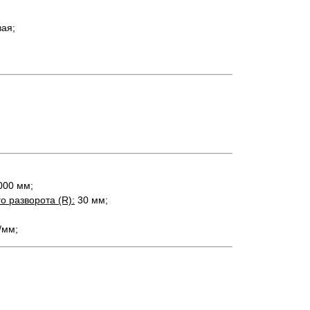
вая;
00 мм;
о разворота (R):
30 мм;
/мм;