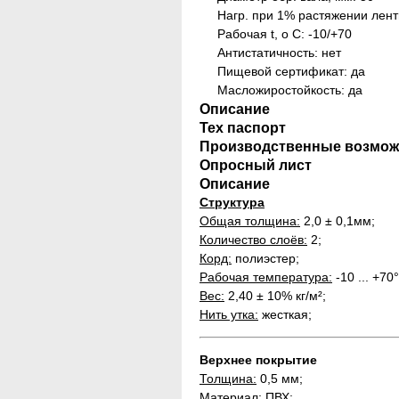
Нагр. при 1% растяжении лент
Рабочая t, о С: -10/+70
Антистатичность: нет
Пищевой сертификат: да
Масложиростойкость: да
Описание
Тех паспорт
Производственные возмож
Опросный лист
Описание
Структура
Общая толщина:
2,0 ± 0,1мм;
Количество слоёв:
2;
Корд:
полиэстер;
Рабочая температура:
-10 ... +70
Вес:
2,40 ± 10% кг/м²;
Нить утка:
жесткая;
Верхнее покрытие
Толщина:
0,5 мм;
Материал:
ПВХ;