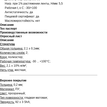
Нагр. при 1% растяжении ленты, Н/мм: 5,5
Рабочая t, о С: -30/+100
Антистатичность: да
Пищевой сертификат: да
Масложиростойкость: нет
Описание
Тех паспорт
Производственные возможности
Опросный лист
Описание
Структура
Общая толщина:
2,1 ± 0,1мм;
Количество слоёв:
2;
Корд:
полиэстер;
Рабочая температура:
-30 ... +100°С;
Вес:
2,1 ± 10% кг/м²;
Нить утка:
жесткая;
Верхнее покрытие
Толщина:
0,2 мм;
Материал:
ПУ;
Цвет:
прозрачный;
Тип поверхности:
гладкая матовая;
Твердость:
92 ± 3 ShA;