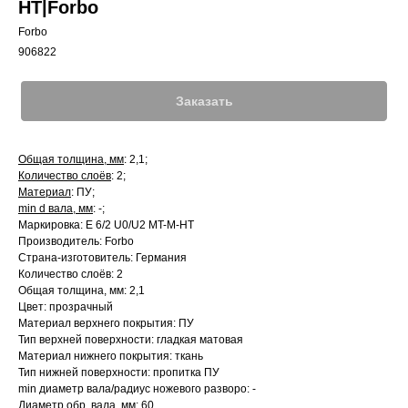
HT|Forbo
Forbo
906822
Заказать
Общая толщина, мм
: 2,1;
Количество слоёв
: 2;
Материал
: ПУ;
min d вала, мм
: -;
Маркировка: E 6/2 U0/U2 MT-M-HT
Производитель: Forbo
Страна-изготовитель: Германия
Количество слоёв: 2
Общая толщина, мм: 2,1
Цвет: прозрачный
Материал верхнего покрытия: ПУ
Тип верхней поверхности: гладкая матовая
Материал нижнего покрытия: ткань
Тип нижней поверхности: пропитка ПУ
min диаметр вала/радиус ножевого разворо: -
Диаметр обр. вала, мм: 60