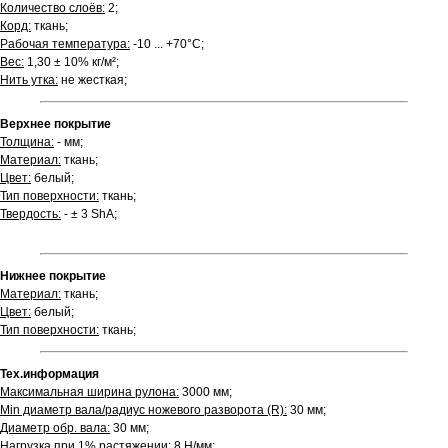
Количество слоёв:
2;
Корд:
ткань;
Рабочая температура:
-10 ... +70°С;
Вес:
1,30 ± 10% кг/м²;
Нить утка:
не жесткая;
Верхнее покрытие
Толщина:
- мм;
Материал:
ткань;
Цвет:
белый;
Тип поверхности:
ткань;
Твердость:
- ± 3 ShA;
Нижнее покрытие
Материал:
ткань;
Цвет:
белый;
Тип поверхности:
ткань;
Тех.информация
Максимальная ширина рулона:
3000 мм;
Min диаметр вала/радиус ножевого разворота (R):
30 мм;
Диаметр обр. вала:
30 мм;
Нагрузка при 1% растяжении:
8 Н/мм;