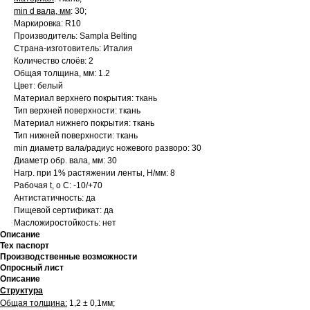
min d вала, мм
: 30;
Маркировка: R10
Производитель: Sampla Belting
Страна-изготовитель: Италия
Количество слоёв: 2
Общая толщина, мм: 1.2
Цвет: белый
Материал верхнего покрытия: ткань
Тип верхней поверхности: ткань
Материал нижнего покрытия: ткань
Тип нижней поверхности: ткань
min диаметр вала/радиус ножевого разворо: 30
Диаметр обр. вала, мм: 30
Нагр. при 1% растяжении ленты, Н/мм: 8
Рабочая t, о С: -10/+70
Антистатичность: да
Пищевой сертификат: да
Масложиростойкость: нет
Описание
Тех паспорт
Производственные возможности
Опросный лист
Описание
Структура
Общая толщина:
1,2 ± 0,1мм;