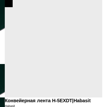
Конвейерная лента H-5EXDT|Habasit
Habasit