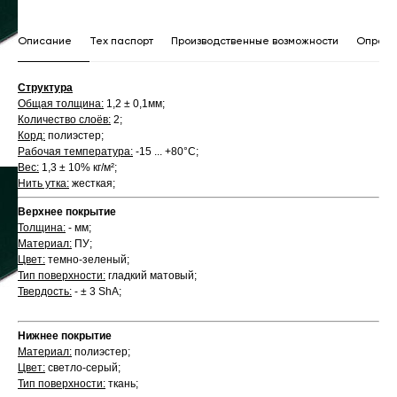
Описание
Тех паспорт
Производственные возможности
Опросн
Структура
Общая толщина:
1,2 ± 0,1мм;
Количество слоёв:
2;
Корд:
полиэстер;
Рабочая температура:
-15 ... +80°С;
Вес:
1,3 ± 10% кг/м²;
Нить утка:
жесткая;
Верхнее покрытие
Толщина:
- мм;
Материал:
ПУ;
Цвет:
темно-зеленый;
Тип поверхности:
гладкий матовый;
Твердость:
- ± 3 ShA;
Нижнее покрытие
Материал:
полиэстер;
Цвет:
светло-серый;
Тип поверхности:
ткань;