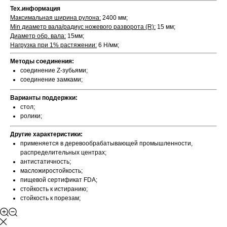
Тех.информация
Максимальная ширина рулона:
2400 мм;
Min диаметр вала/радиус ножевого разворота (R):
15 мм;
Диаметр обр. вала:
15мм;
Нагрузка при 1% растяжении:
6 Н/мм;
Методы соединения:
соединение Z-зубьями;
соединение замками;
Варианты поддержки:
стол;
ролики;
Другие характеристики:
применяется в деревообрабатывающей промышленности,
распределительных центрах;
антистатичность;
масложиростойкость;
пищевой сертификат FDA;
стойкость к истиранию;
стойкость к порезам;