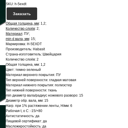
SKU:
h-5exdt
Заказать
Общая толщина, мм
: 1,2;
Количество слоёв
: 2;
Материал
: ПУ;
min d вала, мм
: 15;
Маркировка: H-5EXDT
Производитель: Habasit
Страна-изготовитель: Швейцария
Количество слоёв: 2
Общая толщина, мм: 1,2
Цвет: темно-зеленый
Материал верхнего покрытия: ПУ
Тип верхней поверхности: гладкая матовая
Материал нижнего покрытия: полиэстер
Тип нижней поверхности: ткань
min диаметр вала/радиус ножевого разворо: 15
Диаметр обр. вала, мм: 15
Нагр. при 1% растяжении ленты, Н/мм: 6
Рабочая t, о С: -15/+80
Антистатичность: да
Пищевой сертификат: да
Масложиростойкость: да