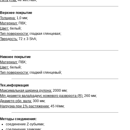
Нить утка:
не жесткая;
Верхнее покрытие
Толщина:
1,0 мм;
Материал:
ПВХ;
Цвет:
белый;
Тип поверхности:
гладкая глянцевая;
Твердость:
72 ± 3 ShA;
Нижнее покрытие
Материал:
ПВХ;
Цвет:
белый;
Тип поверхности:
гладкий глянцевый;
Тех.информация
Максимальная ширина рулона:
2000 мм;
Min диаметр вала/радиус ножевого разворота (R):
260 мм;
Диаметр обр. вала:
300 мм;
Нагрузка при 1% растяжении:
45 Н/мм;
Методы соединения:
соединение Z-зубьями;
соединение замками;