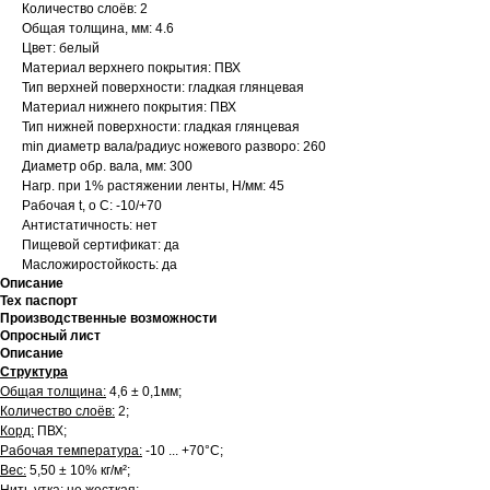
Количество слоёв: 2
Общая толщина, мм: 4.6
Цвет: белый
Материал верхнего покрытия: ПВХ
Тип верхней поверхности: гладкая глянцевая
Материал нижнего покрытия: ПВХ
Тип нижней поверхности: гладкая глянцевая
min диаметр вала/радиус ножевого разворо: 260
Диаметр обр. вала, мм: 300
Нагр. при 1% растяжении ленты, Н/мм: 45
Рабочая t, о С: -10/+70
Антистатичность: нет
Пищевой сертификат: да
Масложиростойкость: да
Описание
Тех паспорт
Производственные возможности
Опросный лист
Описание
Структура
Общая толщина:
4,6 ± 0,1мм;
Количество слоёв:
2;
Корд:
ПВХ;
Рабочая температура:
-10 ... +70°С;
Вес:
5,50 ± 10% кг/м²;