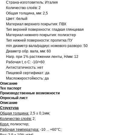
Страна-изготовитель: Италия
Количество слоёв: 2
Общая толщина, мм: 2,5
Цвет: белый
Материал верхнего покрытия: ПВХ
Тип верхней поверхности: гладкая глянцевая
Материал нижнего покрытия: полиэстер
Тип нижней поверхности: пропитка ПУ
min диаметр вала/радиус ножевого разворо: 50
Диаметр обр. вала, мм: 60
Нагр. при 1% растяжении ленты, Н/мм: 12
Рабочая t, о С: -10/+60
Антистатичность: нет
Пищевой сертификат: да
Масложиростойкость: да
Описание
Тех паспорт
Производственные возможности
Опросный лист
Описание
Структура
Общая толщина:
2,5 ± 0,1мм;
Количество слоёв:
2;
Корд:
полиэстер;
Рабочая температура:
-10 ... +60°С;