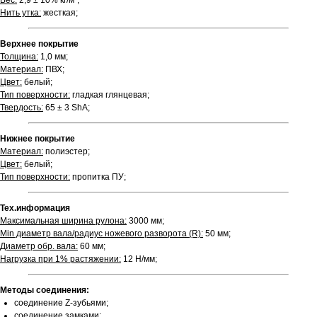
Вес:
2,9 ± 10% кг/м²;
Нить утка:
жесткая;
Верхнее покрытие
Толщина:
1,0 мм;
Материал:
ПВХ;
Цвет:
белый;
Тип поверхности:
гладкая глянцевая;
Твердость:
65 ± 3 ShA;
Нижнее покрытие
Материал:
полиэстер;
Цвет:
белый;
Тип поверхности:
пропитка ПУ;
Тех.информация
Максимальная ширина рулона:
3000 мм;
Min диаметр вала/радиус ножевого разворота (R):
50 мм;
Диаметр обр. вала:
60 мм;
Нагрузка при 1% растяжении:
12 Н/мм;
Методы соединения:
соединение Z-зубьями;
соединение замками;