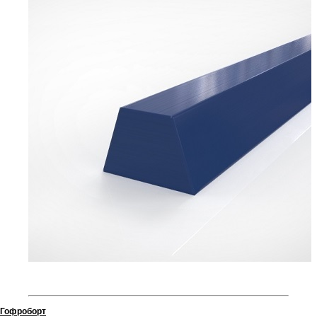
Гофроборт