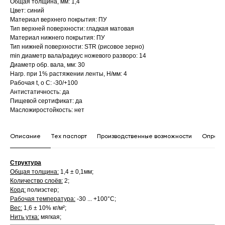
Общая толщина, мм: 1,4
Цвет: синий
Материал верхнего покрытия: ПУ
Тип верхней поверхности: гладкая матовая
Материал нижнего покрытия: ПУ
Тип нижней поверхности: STR (рисовое зерно)
min диаметр вала/радиус ножевого разворо: 14
Диаметр обр. вала, мм: 30
Нагр. при 1% растяжении ленты, Н/мм: 4
Рабочая t, о С: -30/+100
Антистатичность: да
Пищевой сертификат: да
Масложиростойкость: нет
Описание
Тех паспорт
Производственные возможности
Опросн
Структура
Общая толщина:
1,4 ± 0,1мм;
Количество слоёв:
2;
Корд:
полиэстер;
Рабочая температура:
-30 ... +100°С;
Вес:
1,6 ± 10% кг/м²;
Нить утка:
мягкая;