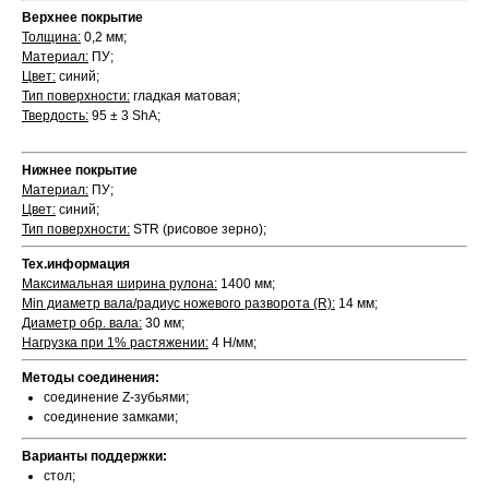
Верхнее покрытие
Толщина:
0,2 мм;
Материал:
ПУ;
Цвет:
синий;
Тип поверхности:
гладкая матовая;
Твердость:
95 ± 3 ShA;
Нижнее покрытие
Материал:
ПУ;
Цвет:
синий;
Тип поверхности:
STR (рисовое зерно);
Тех.информация
Максимальная ширина рулона:
1400 мм;
Min диаметр вала/радиус ножевого разворота (R):
14 мм;
Диаметр обр. вала:
30 мм;
Нагрузка при 1% растяжении:
4 Н/мм;
Методы соединения:
соединение Z-зубьями;
соединение замками;
Варианты поддержки:
стол;