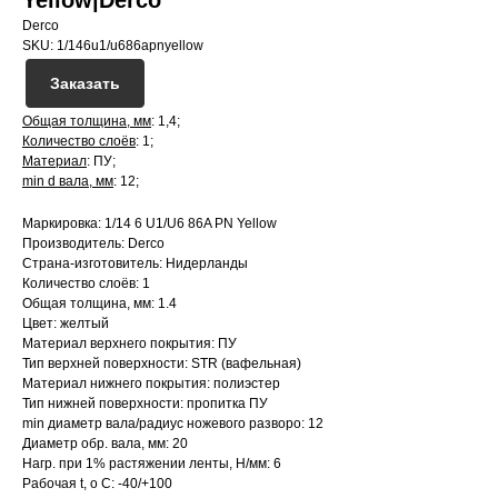
Yellow|Derco
Derco
SKU:
1/146u1/u686apnyellow
Заказать
Общая толщина, мм
: 1,4;
Количество слоёв
: 1;
Материал
: ПУ;
min d вала, мм
: 12;
Маркировка: 1/14 6 U1/U6 86A PN Yellow
Производитель: Derco
Страна-изготовитель: Нидерланды
Количество слоёв: 1
Общая толщина, мм: 1.4
Цвет: желтый
Материал верхнего покрытия: ПУ
Тип верхней поверхности: STR (вафельная)
Материал нижнего покрытия: полиэстер
Тип нижней поверхности: пропитка ПУ
min диаметр вала/радиус ножевого разворо: 12
Диаметр обр. вала, мм: 20
Нагр. при 1% растяжении ленты, Н/мм: 6
Рабочая t, о С: -40/+100