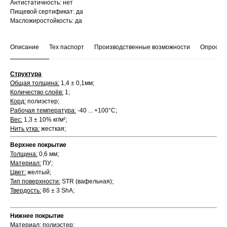
Антистатичность: нет
Пищевой сертификат: да
Масложиростойкость: да
Описание
Тех паспорт
Производственные возможности
Опросны
Структура
Общая толщина:
1,4 ± 0,1мм;
Количество слоёв:
1;
Корд:
полиэстер;
Рабочая температура:
-40 ... +100°С;
Вес:
1,3 ± 10% кг/м²;
Нить утка:
жесткая;
Верхнее покрытие
Толщина:
0,6 мм;
Материал:
ПУ;
Цвет:
желтый;
Тип поверхности:
STR (вафельная);
Твердость:
86 ± 3 ShA;
Нижнее покрытие
Материал:
полиэстер;