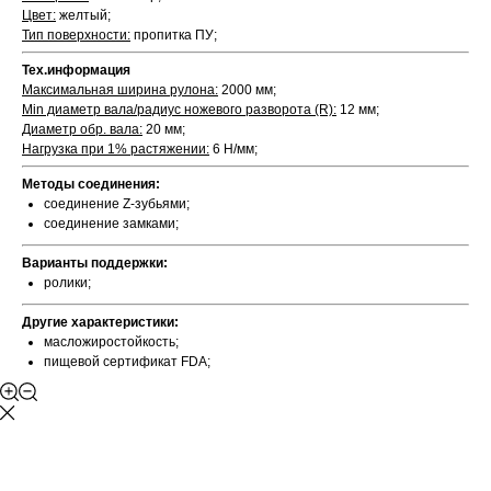
Цвет:
желтый;
Тип поверхности:
пропитка ПУ;
Тех.информация
Максимальная ширина рулона:
2000 мм;
Min диаметр вала/радиус ножевого разворота (R):
12 мм;
Диаметр обр. вала:
20 мм;
Нагрузка при 1% растяжении:
6 Н/мм;
Методы соединения:
соединение Z-зубьями;
соединение замками;
Варианты поддержки:
ролики;
Другие характеристики:
масложиростойкость;
пищевой сертификат FDA;