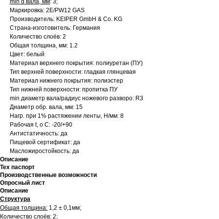
min d вала, мм
: 3;
Маркировка: 2E/PW12 GAS
Производитель: KEIPER GmbH & Co. KG
Страна-изготовитель: Германия
Количество слоёв: 2
Общая толщина, мм: 1.2
Цвет: белый
Материал верхнего покрытия: полиуретан (ПУ)
Тип верхней поверхности: гладкая глянцевая
Материал нижнего покрытия: полиэстер
Тип нижней поверхности: пропитка ПУ
min диаметр вала/радиус ножевого разворо: R3
Диаметр обр. вала, мм: 15
Нагр. при 1% растяжении ленты, Н/мм: 8
Рабочая t, о С: -20/+90
Антистатичность: да
Пищевой сертификат: да
Масложиростойкость: да
Описание
Тех паспорт
Производственные возможности
Опросный лист
Описание
Структура
Общая толщина:
1,2 ± 0,1мм;
Количество слоёв:
2;