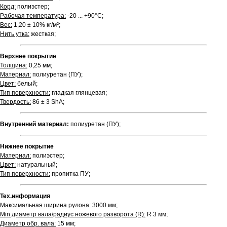
Корд:
полиэстер;
Рабочая температура:
-20 ... +90°С;
Вес:
1,20 ± 10% кг/м²;
Нить утка:
жесткая;
Верхнее покрытие
Толщина:
0,25 мм;
Материал:
полиуретан (ПУ);
Цвет:
белый;
Тип поверхности:
гладкая глянцевая;
Твердость:
86 ± 3 ShA;
Внутренний материал:
полиуретан (ПУ);
Нижнее покрытие
Материал:
полиэстер;
Цвет:
натуральный;
Тип поверхности:
пропитка ПУ;
Тех.информация
Максимальная ширина рулона:
3000 мм;
Min диаметр вала/радиус ножевого разворота (R):
R 3 мм;
Диаметр обр. вала:
15 мм;