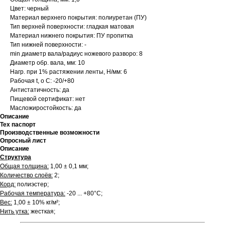
Цвет: черный
Материал верхнего покрытия: полиуретан (ПУ)
Тип верхней поверхности: гладкая матовая
Материал нижнего покрытия: ПУ пропитка
Тип нижней поверхности: -
min диаметр вала/радиус ножевого разворо: 8
Диаметр обр. вала, мм: 10
Нагр. при 1% растяжении ленты, Н/мм: 6
Рабочая t, о С: -20/+80
Антистатичность: да
Пищевой сертификат: нет
Масложиростойкость: да
Описание
Тех паспорт
Производственные возможности
Опросный лист
Описание
Структура
Общая толщина:
1,00 ± 0,1 мм;
Количество слоёв:
2;
Корд:
полиэстер;
Рабочая температура:
-20 ... +80°С;
Вес:
1,00 ± 10% кг/м²;
Нить утка:
жесткая;