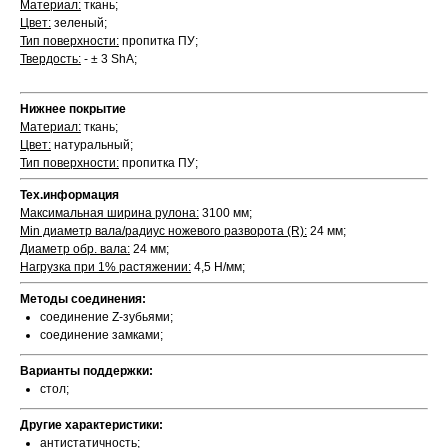
Материал:
ткань;
Цвет:
зеленый;
Тип поверхности:
пропитка ПУ;
Твердость:
- ± 3 ShA;
Нижнее покрытие
Материал:
ткань;
Цвет:
натуральный;
Тип поверхности:
пропитка ПУ;
Тех.информация
Максимальная ширина рулона:
3100 мм;
Min диаметр вала/радиус ножевого разворота (R):
24 мм;
Диаметр обр. вала:
24 мм;
Нагрузка при 1% растяжении:
4,5 Н/мм;
Методы соединения:
соединение Z-зубьями;
соединение замками;
Варианты поддержки:
стол;
Другие характеристики:
антистатичность;