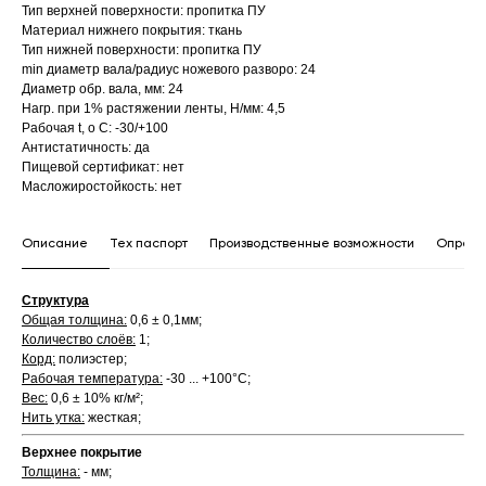
Тип верхней поверхности: пропитка ПУ
Материал нижнего покрытия: ткань
Тип нижней поверхности: пропитка ПУ
min диаметр вала/радиус ножевого разворо: 24
Диаметр обр. вала, мм: 24
Нагр. при 1% растяжении ленты, Н/мм: 4,5
Рабочая t, о С: -30/+100
Антистатичность: да
Пищевой сертификат: нет
Масложиростойкость: нет
Описание
Тех паспорт
Производственные возможности
Опросн
Структура
Общая толщина:
0,6 ± 0,1мм;
Количество слоёв:
1;
Корд:
полиэстер;
Рабочая температура:
-30 ... +100°С;
Вес:
0,6 ± 10% кг/м²;
Нить утка:
жесткая;
Верхнее покрытие
Толщина:
- мм;