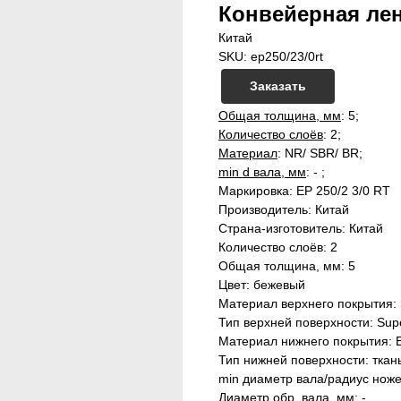
Конвейерная лент
Китай
SKU:
ep250/23/0rt
Заказать
Общая толщина, мм
: 5;
Количество слоёв
: 2;
Материал
: NR/ SBR/ BR;
min d вала, мм
: - ;
Маркировка: EP 250/2 3/0 RT
Производитель: Китай
Страна-изготовитель: Китай
Количество слоёв: 2
Общая толщина, мм: 5
Цвет: бежевый
Материал верхнего покрытия:
Тип верхней поверхности: Supe
Материал нижнего покрытия: 
Тип нижней поверхности: ткан
min диаметр вала/радиус ноже
Диаметр обр. вала, мм: -