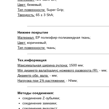
Цвет:
бежевый;
Тип поверхности:
Super Grip;
Твердость:
65 ± 3 ShA;
Нижнее покрытие
Материал:
EP полиэфир-полиамидная ткань;
Цвет:
коричневый;
Тип поверхности:
ткань;
Тех.информация
Максимальная ширина рулона:
1500 мм;
Min диаметр вала/радиус ножевого разворота (R):
- мм;
Диаметр обр. вала:
- мм;
Нагрузка при 1% растяжении:
- Н/мм;
Методы соединения:
соединение Z-зубьями;
соединение замками;
соединение внахлест;