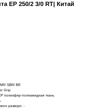
а EP 250/2 3/0 RT| Китай
 NR/ SBR/ BR
r Grip
EP полиэфир-полиамидная ткань
ь
вого разворо: -