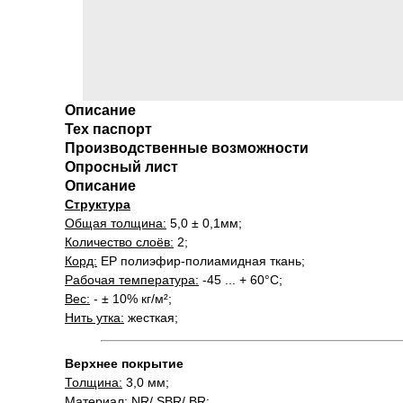
Описание
Тех паспорт
Производственные возможности
Опросный лист
Описание
Структура
Общая толщина:
5,0 ± 0,1мм;
Количество слоёв:
2;
Корд:
EP полиэфир-полиамидная ткань;
Рабочая температура:
-45 ... + 60°С;
Вес:
- ± 10% кг/м²;
Нить утка:
жесткая;
Верхнее покрытие
Толщина:
3,0 мм;
Материал:
NR/ SBR/ BR;