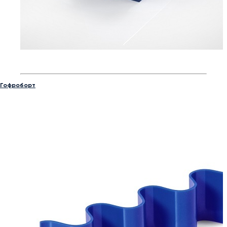
Гофроборт