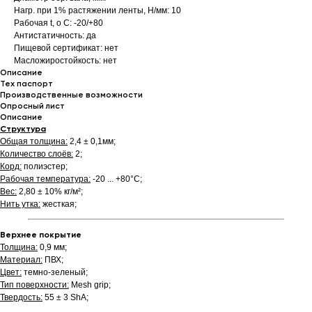
Нагр. при 1% растяжении ленты, Н/мм: 10
Рабочая t, о С: -20/+80
Антистатичность: да
Пищевой сертификат: нет
Масложиростойкость: нет
Описание
Тех паспорт
Производственные возможности
Опросный лист
Описание
Структура
Общая толщина:
2,4 ± 0,1мм;
Количество слоёв:
2;
Корд:
полиэстер;
Рабочая температура:
-20 ... +80°С;
Вес:
2,80 ± 10% кг/м²;
Нить утка:
жесткая;
Верхнее покрытие
Толщина:
0,9 мм;
Материал:
ПВХ;
Цвет:
темно-зеленый;
Тип поверхности:
Mesh grip;
Твердость:
55 ± 3 ShA;