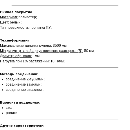
Нижнее покрытие
Материал:
полиэстер;
Цвет:
белый;
Тип поверхности:
пропитка ПУ;
Тех.информация
Максимальная ширина рулона:
3500 мм;
Min диаметр вала/радиус ножевого разворота (R):
50 мм;
Диаметр обр. вала:
- мм;
Нагрузка при 1% растяжении:
10 Н/мм;
Методы соединения:
соединение Z-зубьями;
соединение замками;
соединение в нахлест;
Варианты поддержки:
стол;
ролики;
Другие характеристики: