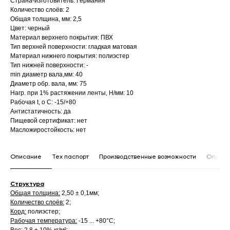
Страна-изготовитель: Германия
Количество слоёв: 2
Общая толщина, мм: 2,5
Цвет: черный
Материал верхнего покрытия: ПВХ
Тип верхней поверхности: гладкая матовая
Материал нижнего покрытия: полиэстер
Тип нижней поверхности: -
min диаметр вала,мм: 40
Диаметр обр. вала, мм: 75
Нагр. при 1% растяжении ленты, Н/мм: 10
Рабочая t, о С: -15/+80
Антистатичность: да
Пищевой сертификат: нет
Масложиростойкость: нет
Описание
Тех паспорт
Производственные возможности
Опросн
Структура
Общая толщина:
2,50 ± 0,1мм;
Количество слоёв:
2;
Корд:
полиэстер;
Рабочая температура:
-15 ... +80°С;