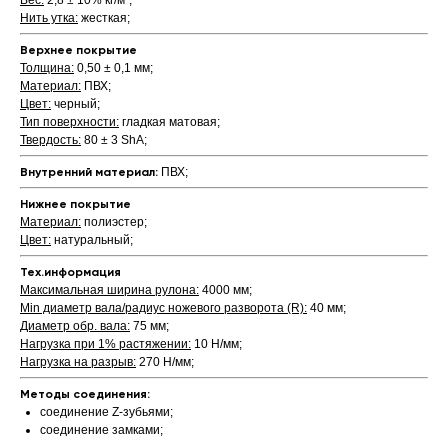
Вес:
2,8 ± 10% кг/м²;
Нить утка:
жесткая;
Верхнее покрытие
Толщина:
0,50 ± 0,1 мм;
Материал:
ПВХ;
Цвет:
черный;
Тип поверхности:
гладкая матовая;
Твердость:
80 ± 3 ShA;
Внутренний материал:
ПВХ;
Нижнее покрытие
Материал:
полиэстер;
Цвет:
натуральный;
Тех.информация
Максимальная ширина рулона:
4000 мм;
Min диаметр вала/радиус ножевого разворота (R):
40 мм;
Диаметр обр. вала:
75 мм;
Нагрузка при 1% растяжении:
10 Н/мм;
Нагрузка на разрыв:
270 Н/мм;
Методы соединения:
соединение Z-зубьями;
соединение замками;