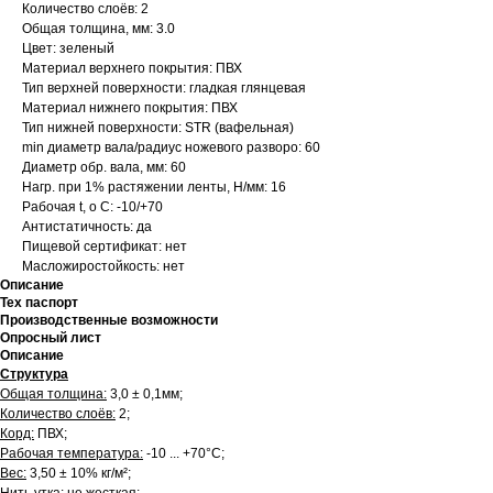
Количество слоёв: 2
Общая толщина, мм: 3.0
Цвет: зеленый
Материал верхнего покрытия: ПВХ
Тип верхней поверхности: гладкая глянцевая
Материал нижнего покрытия: ПВХ
Тип нижней поверхности: STR (вафельная)
min диаметр вала/радиус ножевого разворо: 60
Диаметр обр. вала, мм: 60
Нагр. при 1% растяжении ленты, Н/мм: 16
Рабочая t, о С: -10/+70
Антистатичность: да
Пищевой сертификат: нет
Масложиростойкость: нет
Описание
Тех паспорт
Производственные возможности
Опросный лист
Описание
Структура
Общая толщина:
3,0 ± 0,1мм;
Количество слоёв:
2;
Корд:
ПВХ;
Рабочая температура:
-10 ... +70°С;
Вес:
3,50 ± 10% кг/м²;