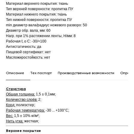
Материал верхнего покрытия: ткань
Тип верхней поверхности: пропитка ПУ
Материал нижнего покрытия: ткань
Тип нижней поверхности: пропитка ПУ
min диаметр вала/радиус ножевого разворо: 50
Диаметр обр. вала, мм: 60
Нагр. при 1% растяжении ленты, Н/мм: 8
Рабочая t, о С: -30/+100
Антистатичность: да
Пищевой сертификат: нет
Масложиростойкость: нет
Описание
Тех паспорт
Производственные возможности
Опросн
Структура
Общая толщина:
1,5 ± 0,1мм;
Количество слоёв:
2;
Корд:
полиэстер;
Рабочая температура:
-30 ... +100°С;
Вес:
1,5 ± 10% кг/м²;
Нить утка:
жесткая;
Верхнее покрытие