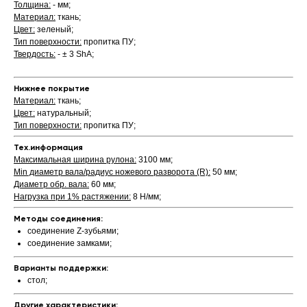
Толщина:
- мм;
Материал:
ткань;
Цвет:
зеленый;
Тип поверхности:
пропитка ПУ;
Твердость:
- ± 3 ShA;
Нижнее покрытие
Материал:
ткань;
Цвет:
натуральный;
Тип поверхности:
пропитка ПУ;
Тех.информация
Максимальная ширина рулона:
3100 мм;
Min диаметр вала/радиус ножевого разворота (R):
50 мм;
Диаметр обр. вала:
60 мм;
Нагрузка при 1% растяжении:
8 Н/мм;
Методы соединения:
соединение Z-зубьями;
соединение замками;
Варианты поддержки:
стол;
Другие характеристики: