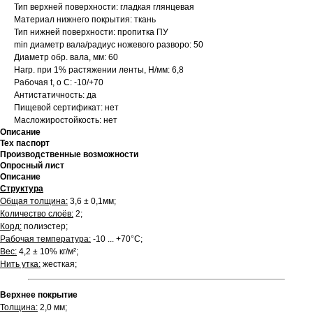
Тип верхней поверхности: гладкая глянцевая
Материал нижнего покрытия: ткань
Тип нижней поверхности: пропитка ПУ
min диаметр вала/радиус ножевого разворо: 50
Диаметр обр. вала, мм: 60
Нагр. при 1% растяжении ленты, Н/мм: 6,8
Рабочая t, о С: -10/+70
Антистатичность: да
Пищевой сертификат: нет
Масложиростойкость: нет
Описание
Тех паспорт
Производственные возможности
Опросный лист
Описание
Структура
Общая толщина:
3,6 ± 0,1мм;
Количество слоёв:
2;
Корд:
полиэстер;
Рабочая температура:
-10 ... +70°С;
Вес:
4,2 ± 10% кг/м²;
Нить утка:
жесткая;
Верхнее покрытие
Толщина:
2,0 мм;