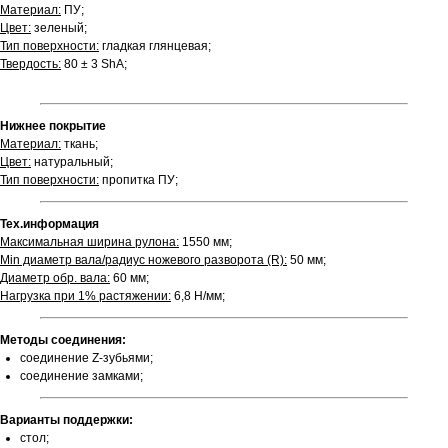
Материал:
ПУ;
Цвет:
зеленый;
Тип поверхности:
гладкая глянцевая;
Твердость:
80 ± 3 ShA;
Нижнее покрытие
Материал:
ткань;
Цвет:
натуральный;
Тип поверхности:
пропитка ПУ;
Тех.информация
Максимальная ширина рулона:
1550 мм;
Min диаметр вала/радиус ножевого разворота (R):
50 мм;
Диаметр обр. вала:
60 мм;
Нагрузка при 1% растяжении:
6,8 Н/мм;
Методы соединения:
соединение Z-зубьями;
соединение замками;
Варианты поддержки:
стол;