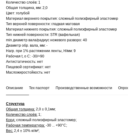
Количество слоёв: 1
Общая толщина, мм: 2,0
Цвет: голубой
Материал верхнего покрытия: сложный полиэфирный эластомер
Тип верхней поверхности: гладкая матовая
Материал нижнего покрытия: сложный полиэфирный эластомер
Тип нижней поверхности: STR (вафельная)
min диаметр вала/радиус ножевого разворо: 40
Диаметр обр. вала, мм: -
Нагр. при 1% растяжении ленты, Н/мм: 9
Рабочая t, о С: -30/+90
Антистатичность: нет
Пищевой сертификат: нет
Масложиростойкость: нет
Описание
Тех паспорт
Производственные возможности
Опросны
Структура
Общая толщина:
2,0 ± 0,1мм;
Количество слоёв:
1;
Корд:
сложный полиэфирный эластомер;
Рабочая температура:
-30 ... +90°С;
Вес:
2,4 ± 10% кг/м²;