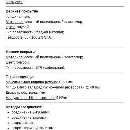
Нить утка:
-;
Верхнее покрытие
Толщина:
- мм;
Материал:
сложный полиэфирный эластомер;
Цвет:
голубой;
Тип поверхности:
гладкая матовая;
Твердость:
55 - 100 ± 3 ShA;
Нижнее покрытие
Материал:
сложный полиэфирный эластомер;
Цвет:
голубой;
Тип поверхности:
STR (вафельная);
Тех.информация
Максимальная ширина рулона:
1850 мм;
Min диаметр вала/радиус ножевого разворота (R):
40 мм;
Диаметр обр. вала:
- мм;
Нагрузка при 1% растяжении:
9 Н/мм;
Методы соединения:
соединение Z-зубьями;
соединение замками;
сварка встык;
сварка термопистолетом;