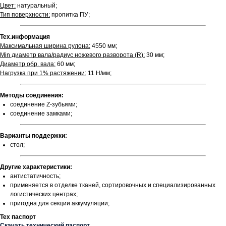
Цвет:
натуральный;
Тип поверхности:
пропитка ПУ;
Тех.информация
Максимальная ширина рулона:
4550 мм;
Min диаметр вала/радиус ножевого разворота (R):
30 мм;
Диаметр обр. вала:
60 мм;
Нагрузка при 1% растяжении:
11 Н/мм;
Методы соединения:
соединение Z-зубьями;
соединение замками;
Варианты поддержки:
стол;
Другие характеристики:
антистатичность;
применяется в отделке тканей, сортировочных и специализированных
логистических центрах;
пригодна для секции аккумуляции;
Тех паспорт
Скачать технический паспорт