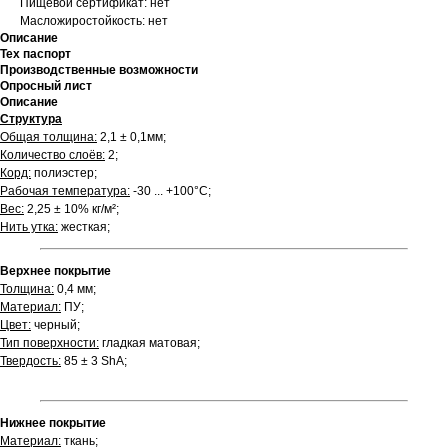
Пищевой сертификат: нет
Масложиростойкость: нет
Описание
Тех паспорт
Производственные возможности
Опросный лист
Описание
Структура
Общая толщина:
2,1 ± 0,1мм;
Количество слоёв:
2;
Корд:
полиэстер;
Рабочая температура:
-30 ... +100°С;
Вес:
2,25 ± 10% кг/м²;
Нить утка:
жесткая;
Верхнее покрытие
Толщина:
0,4 мм;
Материал:
ПУ;
Цвет:
черный;
Тип поверхности:
гладкая матовая;
Твердость:
85 ± 3 ShA;
Нижнее покрытие
Материал:
ткань;