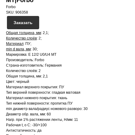
MT|Forbo
Forbo
SKU:
906358
Заказать
Общая толщина, мм
: 2,1;
Количество слоёв
: 2;
Материал
: ПУ;
min d вала, мм
: 30;
Маркировка: E 12/2 U0/U4 MT
Производитель: Forbo
Страна-изготовитель: Германия
Количество слоёв: 2
Общая толщина, мм: 2,1
Цвет: черный
Материал верхнего покрытия: ПУ
Тип верхней поверхности: гладкая матовая
Материал нижнего покрытия: ткань
Тип нижней поверхности: пропитка ПУ
min диаметр вала/радиус ножевого разворо: 30
Диаметр обр. вала, мм: 60
Нагр. при 1% растяжении ленты, Н/мм: 11
Рабочая t, о С: -30/+100
Антистатичность: да