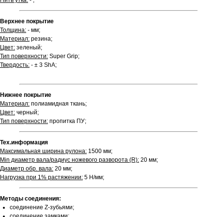
Нить утка:
- ;
Верхнее покрытие
Толщина:
- мм;
Материал:
резина;
Цвет:
зеленый;
Тип поверхности:
Super Grip;
Твердость:
- ± 3 ShA;
Нижнее покрытие
Материал:
полиамидная ткань;
Цвет:
черный;
Тип поверхности:
пропитка ПУ;
Тех.информация
Максимальная ширина рулона:
1500 мм;
Min диаметр вала/радиус ножевого разворота (R):
20 мм;
Диаметр обр. вала:
20 мм;
Нагрузка при 1% растяжении:
5 Н/мм;
Методы соединения:
соединение Z-зубьями;
соединение замками;