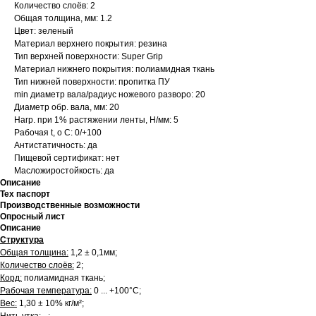
Количество слоёв: 2
Общая толщина, мм: 1.2
Цвет: зеленый
Материал верхнего покрытия: резина
Тип верхней поверхности: Super Grip
Материал нижнего покрытия: полиамидная ткань
Тип нижней поверхности: пропитка ПУ
min диаметр вала/радиус ножевого разворо: 20
Диаметр обр. вала, мм: 20
Нагр. при 1% растяжении ленты, Н/мм: 5
Рабочая t, о С: 0/+100
Антистатичность: да
Пищевой сертификат: нет
Масложиростойкость: да
Описание
Тех паспорт
Производственные возможности
Опросный лист
Описание
Структура
Общая толщина:
1,2 ± 0,1мм;
Количество слоёв:
2;
Корд:
полиамидная ткань;
Рабочая температура:
0 ... +100°С;
Вес:
1,30 ± 10% кг/м²;